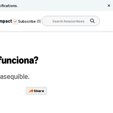
ifications.
✕
Impact
Subscribe
 funciona?
 asequible.
Share