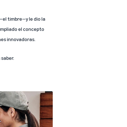
el timbre—y le dio la
ampliado el concepto
nes innovadoras.
 saber.