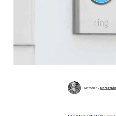
Written by
Christia
Read this article in Englis