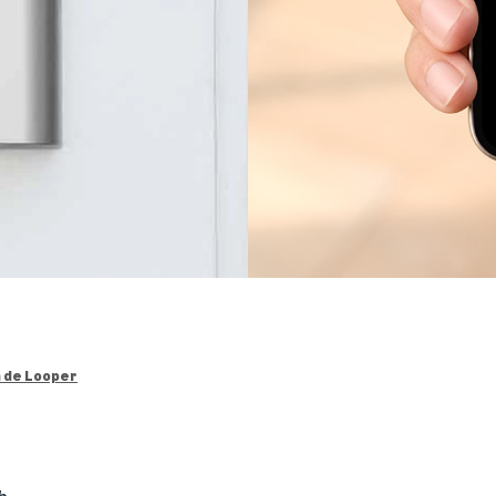
n de Looper
h
.