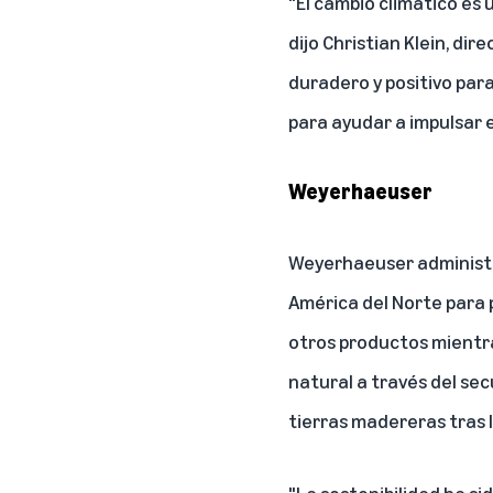
"El cambio climático es
dijo Christian Klein, di
duradero y positivo par
para ayudar a impulsar 
Weyerhaeuser
Weyerhaeuser administr
América del Norte para
otros productos mientras
natural a través del s
tierras madereras tras l
"La sostenibilidad ha s