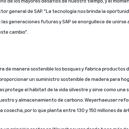
 uno de los mayores desafíos de nuestro tiempo, y el momen
rector general de SAP. "La tecnología nos brinda la oportun
a las generaciones futuras y SAP se enorgullece de unirse
este cambio".
a de manera sostenible los bosques y fabrica productos 
 proporcionar un suministro sostenible de madera para ho
 protege el hábitat de la vida silvestre y sirve como una 
ecuestro y almacenamiento de carbono. Weyerhaeuser refo
a cosecha, por lo que planta entre 130 y 150 millones de á
ido un principio rector en Weyerhaeuser desde hace más de