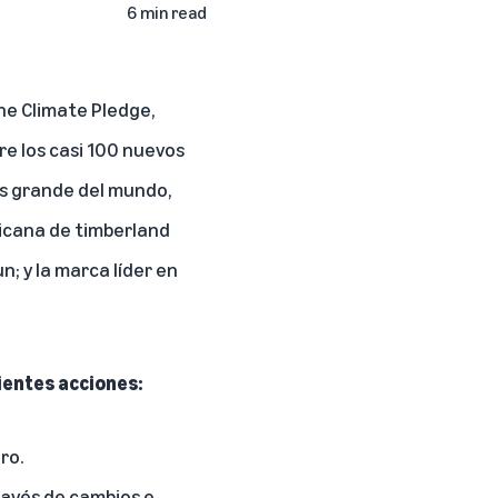
6 min read
he Climate Pledge
,
e los casi 100 nuevos
s grande del mundo,
ricana de timberland
; y la marca líder en
ientes acciones:
ro.
ravés de cambios e