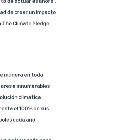
to de actuar es ahora",
idad de crear un impacto
 a The Climate Pledge
de madera en toda
gares e innumerables
solución climática
resta el 100% de sus
rboles cada año.
 un siglo y desde hace