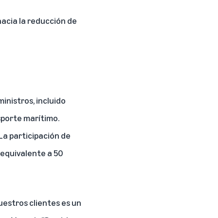
acia la reducción de
inistros, incluido
sporte marítimo.
La participación de
l equivalente a 50
uestros clientes es un