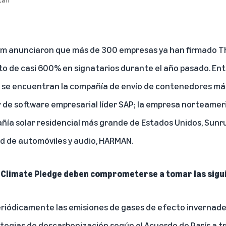
sm anunciaron que más de 300 empresas ya han firmado
T
 de casi 600% en signatarios durante el año pasado. Entr
n se encuentran la compañía de envío de contenedores má
r de software empresarial líder SAP; la empresa norteame
ía solar residencial más grande de Estados Unidos, Sunrun
ad de automóviles y audio, HARMAN.
e Climate Pledge deben comprometerse a tomar las sigu
eriódicamente las emisiones de gases de efecto invernade
egias de descarbonización según el Acuerdo de París a t