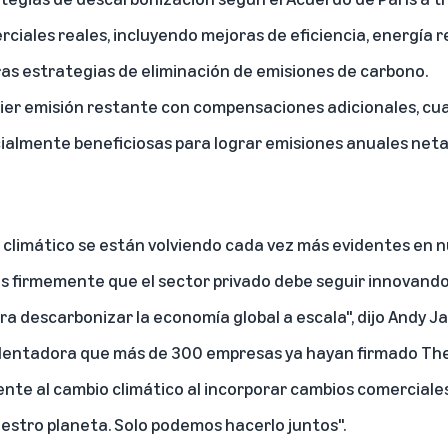
ciales reales, incluyendo mejoras de eficiencia, energía 
ras estrategias de eliminación de emisiones de carbono.
ier emisión restante con compensaciones adicionales, cuan
ialmente beneficiosas para lograr emisiones anuales neta
 climático se están volviendo cada vez más evidentes en n
os firmemente que el sector privado debe seguir innovand
ra descarbonizar la economía global a escala", dijo Andy Ja
alentadora que más de 300 empresas ya hayan firmado The 
te al cambio climático al incorporar cambios comerciale
stro planeta. Solo podemos hacerlo juntos".