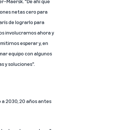
ler–Maersk. "De ahí que
ones netas cero para
rís de lograrlo para
os involucrarnos ahora y
itirnos esperar y, en
rmar equipo con algunos
s y soluciones".
o a 2030, 20 años antes