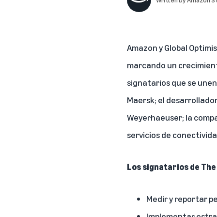
Amazon y Global Optimi
marcando un crecimiento
signatarios que se une
Maersk; el desarrollado
Weyerhaeuser; la compañ
servicios de conectivid
Los signatarios de Th
Medir y reportar p
Implementar estrat