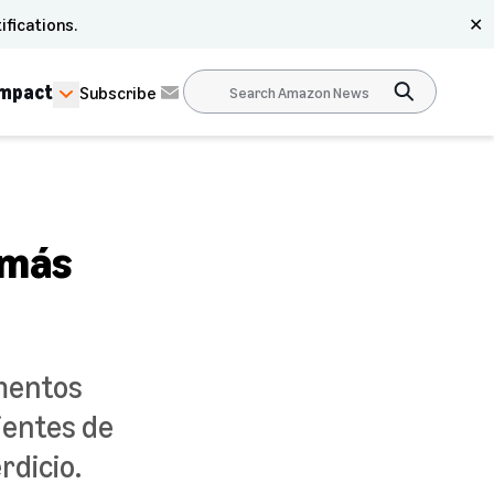
ifications.
✕
Impact
Subscribe
 más
mentos
lientes de
rdicio.