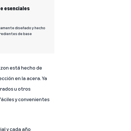
e esenciales
osamente diseñado y hecho
gredientes de base
azon está hecho de
ección en la acera. Ya
erados u otros
fáciles y convenientes
ial y cada año