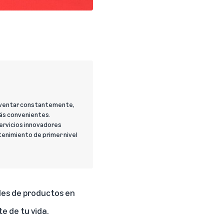
 inventar constantemente,
más convenientes.
servicios innovadores
tenimiento de primer nivel
les de productos en
e de tu vida.