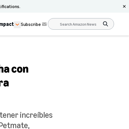
ifications.
✕
Impact
Subscribe
ha con
ra
tener increíbles
 Petmate,