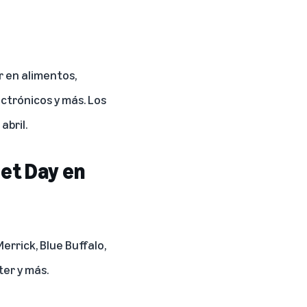
r en alimentos,
ectrónicos y más. Los
bril.
Pet Day en
rrick, Blue Buffalo,
ter y más.