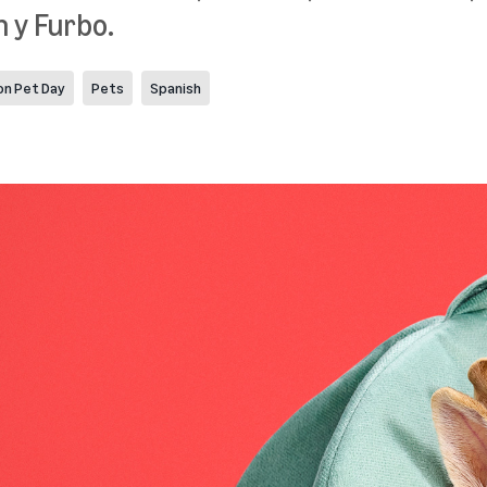
 y Furbo.
n Pet Day
Pets
Spanish