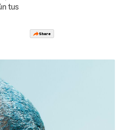
ún tus
Share