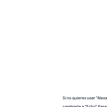
Si no quieres usar "Alex
cambiarla a "Echo". Para