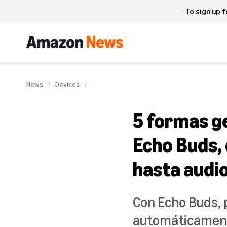
To sign up f
News
Devices
5 formas g
Echo Buds, 
hasta audi
Con Echo Buds, p
automáticamente