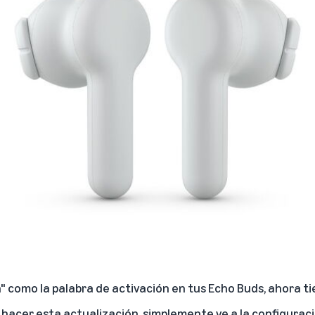
a" como la palabra de activación en tus Echo Buds, ahora ti
 hacer esta actualización, simplemente ve a la configuraci