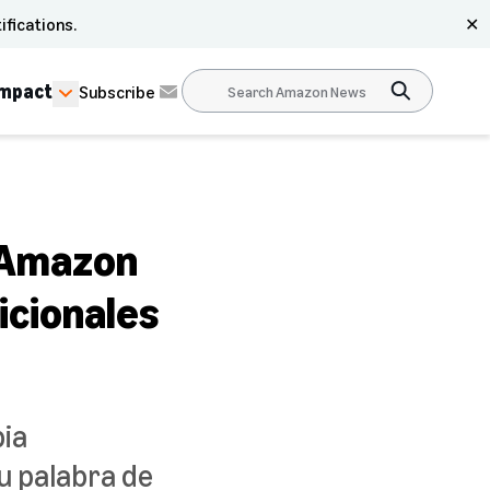
ifications.
✕
Impact
Subscribe
s Amazon
icionales
bia
u palabra de