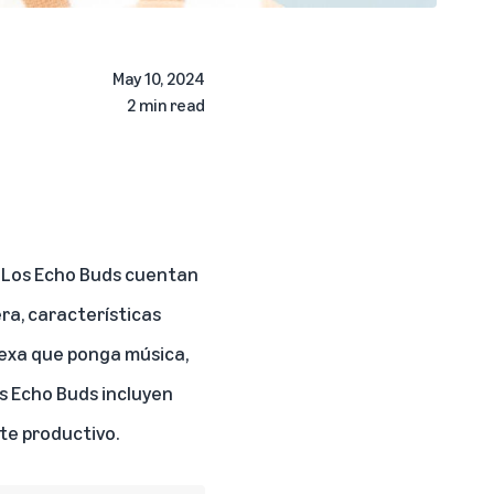
May 10, 2024
2 min read
. Los Echo Buds cuentan
ra, características
Alexa que ponga música,
s Echo Buds incluyen
te productivo.