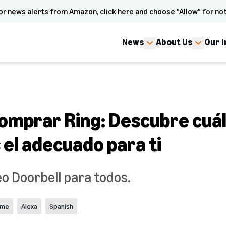
or news alerts from Amazon, click here and choose "Allow" for not
News
About Us
Our 
comprar Ring: Descubre cuá
 el adecuado para ti
eo Doorbell para todos.
ome
Alexa
Spanish