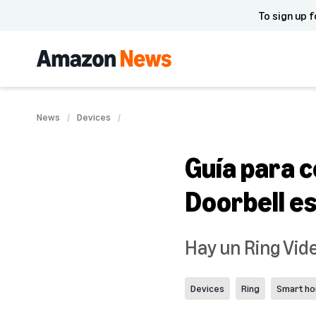
To sign up f
News
Devices
Guía para 
Doorbell es
Hay un Ring Vid
Devices
Ring
Smart h