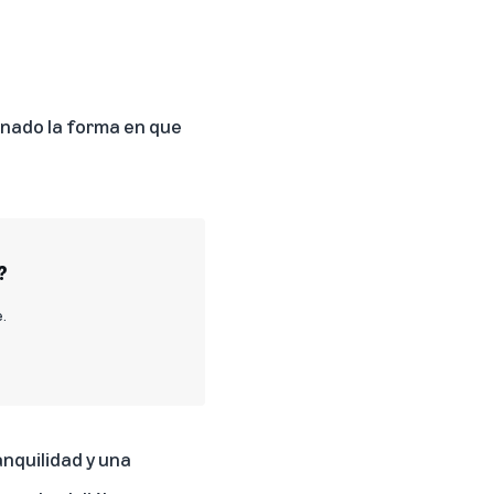
onado la forma en que
?
e.
anquilidad y una