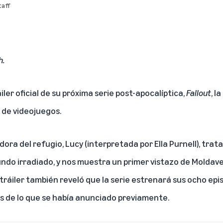
aff
h
.
iler oficial de su próxima serie post-apocalíptica,
Fallout
, l
 de videojuegos.
radora del refugio, Lucy (interpretada por Ella Purnell), tra
undo irradiado, y nos muestra un primer vistazo de Moldave
 tráiler también reveló que la serie estrenará sus ocho epis
es de lo que se había anunciado previamente.