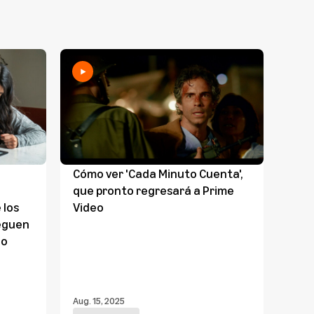
Cómo ver 'Cada Minuto Cuenta',
Todo
que pronto regresará a Prime
sob
 los
Video
sele
leguen
meno
do
de $
Aug. 15, 2025
Aug. 