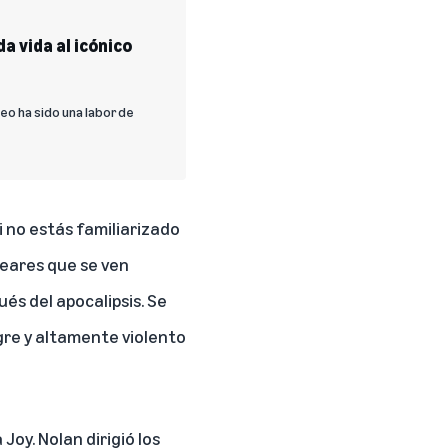
da vida al icónico
eo ha sido una labor de
i no estás familiarizado
leares que se ven
és del apocalipsis. Se
re y altamente violento
Joy. Nolan dirigió los