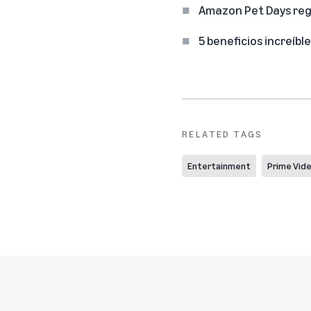
Amazon Pet Days regr
5 beneficios increíb
RELATED TAGS
Entertainment
Prime Vid